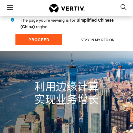
Menu
Op
sea
Simplified Chinese
The page you're viewing is for
mod
(China)
region.
PROCEED
STAY IN MY REGION
利用边缘计算
实现业务增长