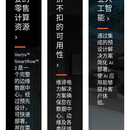
零售
不
工智
计算
扣
能
资源
的
可
通过集
成的预
用
设计解
性
Vertiv™
决方案
SmartRow™
简化 AI
2 是一
部署，
个完整
使 AI 应
的边缘
维谛电
用能够
数据中
力解决
提升客
心，经
方案确
户体
过预先
保您在
验。
设计，
数据中
可快速
心、边
部署，
缘及各
并在需
类环境