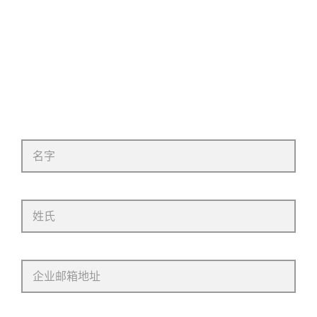
需要帮助选择零售解决方案
吗？
请填写表格，我们会尽快回复您。
名字
姓氏
企业邮箱地址