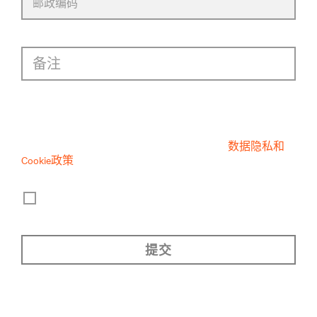
邮政编码
备注
隐私权声明许可
在收到并阅读了这份关于个人信息处理的
数据隐私和
Cookie政策
，我同意:
对我的信息进行营销目的处理，包括通过电子邮件
了解行业趋势、活动、优惠和产品发布的信息。
提交