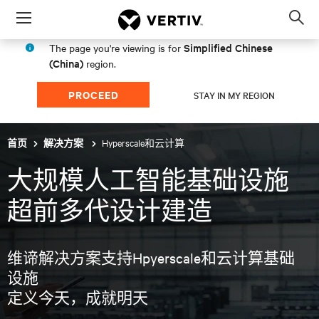
Menu
Op
sea
Simplified Chinese
The page you're viewing is for
mod
(China)
region.
PROCEED
STAY IN MY REGION
Hyperscale和云计算
首页
解决方案
大规模人工智能基础设施
超前多代设计建造
维谛解决方案支持Hpyerscale和云计算基础
设施
定义今天，成就明天