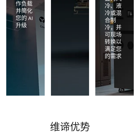
作负载
冷、液
并简化
冷或混
您的 AI
合制
升级
冷，并
可现场
转换以
满足您
的需求
维谛优势