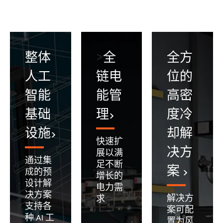
>
整体
全
全方
人工
链电
位的
智能
能管
高密
基础
理
度冷
设施
却解
快速扩
决方
展以满
通过集
足不断
案
成的预
增长的
设计解
电力需
决方案
解决方
求
支持各
案可配
种 AI 工
置为风