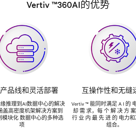
Vertiv ™360AI的优势
产品线和灵活部署
互操作性和无缝
缘推理到AI数据中心的解决
Vertiv ™ 能同时满足 A I 的 
涵盖高密度机架解决方案到
却 需 求，每 个 解 决 方 案
制模块化 数据中心的多种选
行 业 内 最 先 进 的 电
项
组合。