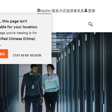
US/ZH
联系方式
投资者关系
登录
, this page isn't
able for your location.
Search
ge you're viewing is for
ified Chinese (China)
.
ED
STAY IN MY REGION