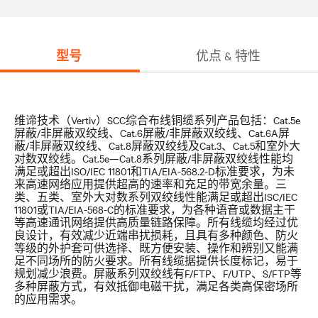
型号
优点 & 特性
维谛技术（Vertiv）SCC综合布线铜缆系列产品包括：Cat.5e
屏蔽/非屏蔽双绞线、Cat.6屏蔽/非屏蔽双绞线、Cat.6A屏
蔽/非屏蔽双绞线、Cat.8屏蔽双绞线及Cat.3、Cat.5和室外大
对数双绞线。Cat.5e—Cat.8系列屏蔽/非屏蔽双绞线性能均
满足或超出ISO/IEC 11801和TIA/EIA-568.2-D标准要求，为未
来高速网络应用提供超高的速率和充足的带宽余量。三
类、五类、室外大对数系列双绞线性能满足或超出ISC/IEC
11801或TIA/EIA-568-C的标准要求，为各种语音或数据主干
等高速通讯网络提供高质量链路保障。所有线缆均经过优
良设计，有效减少近端串扰损耗，且具有多种颜色、防火
等级的外护套可供选择、既方便安装、操作和辨别又能满
足不同场所的防火要求。所有线缆据提供长度标记，易于
规划减少浪费。屏蔽系列双绞线有F/FTP、F/UTP、S/FTP等
多种屏蔽方式，有效抵御电磁干扰，满足各类高保密场所
的应用需求。