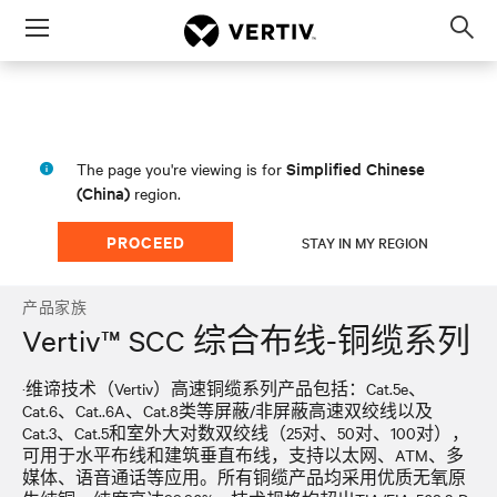
Menu
Op
sea
mod
Simplified Chinese
The page you're viewing is for
(China)
region.
PROCEED
STAY IN MY REGION
产品家族
Vertiv™ SCC 综合布线-铜缆系列
·维谛技术（Vertiv）高速铜缆系列产品包括：Cat.5e、
Cat.6、Cat..6A、Cat.8类等屏蔽/非屏蔽高速双绞线以及
Cat.3、Cat.5和室外大对数双绞线（25对、50对、100对），
可用于水平布线和建筑垂直布线，支持以太网、ATM、多
媒体、语音通话等应用。所有铜缆产品均采用优质无氧原