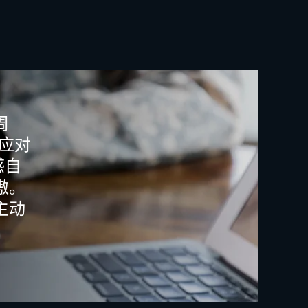
周
应对
感自
傲。
主动