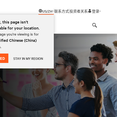
US/ZH
联系方式
投资者关系
登录
, this page isn't
able for your location.
Search
ge you're viewing is for
ified Chinese (China)
.
ED
STAY IN MY REGION