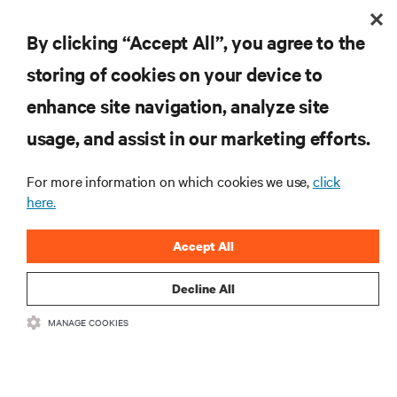
By clicking “Accept All”, you agree to the
storing of cookies on your device to
Nie przegap żadnej oferty
enhance site navigation, analyze site
usage, and assist in our marketing efforts.
Dołącz do naszej listy mailingowej i
For more information on which cookies we use,
click
otrzymuj najnowsze informacje o
here.
produktach oraz aktualności branżowe
od Vertiv.
Accept All
Decline All
MANAGE COOKIES
ZAREJESTRUJ SIĘ