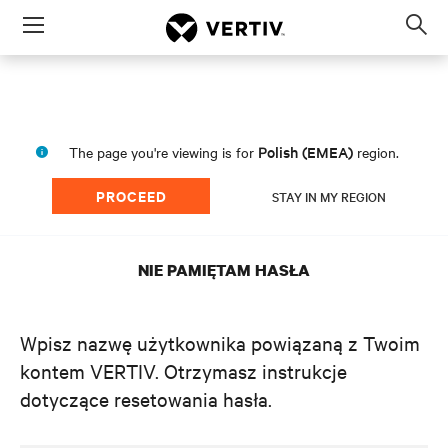
Menu
Op
sea
mod
Polish (EMEA)
The page you're viewing is for
region.
PROCEED
STAY IN MY REGION
NIE PAMIĘTAM HASŁA
Wpisz nazwę użytkownika powiązaną z Twoim
kontem VERTIV. Otrzymasz instrukcje
dotyczące resetowania hasła.