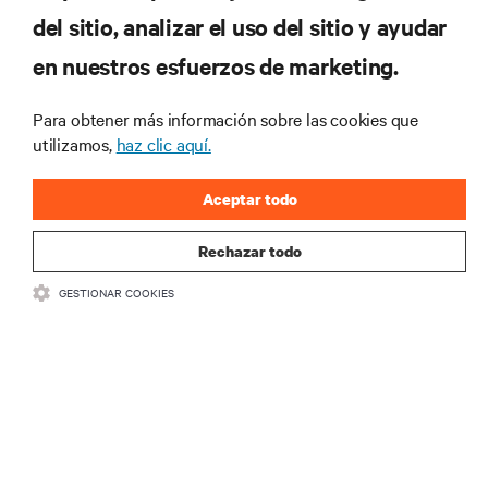
RECURSOS
del sitio, analizar el uso del sitio y ayudar
en nuestros esfuerzos de marketing.
SOPORTE
Para obtener más información sobre las cookies que
CORPORATIVO
utilizamos,
haz clic aquí.
Aceptar todo
Rechazar todo
CONECTA CON NOSOTROS
GESTIONAR COOKIES
Insta
•
•
Condiciones de uso
Política de privacidad de datos y cookies
Declaración de accesibilidad
©
2026 Vertiv Group Corp. Todos los derechos reservados.