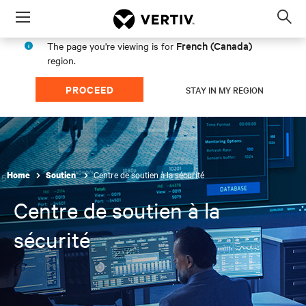
Menu
Op
sea
French (Canada)
The page you're viewing is for
mod
region.
PROCEED
STAY IN MY REGION
Centre de soutien à la sécurité
Home
Soutien
Centre de soutien à la
sécurité